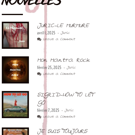
NOUVELLES
JURIC-LE MURMURE
avril 1, 2025
- Juric
Leave a Comment
Mon Mantra Rock
février 25, 2025
- Juric
Leave a Comment
SIGRID-HOW TO LET
GO
février 7, 2025
- Juric
Leave a Comment
JE SUIS TOUJOURS