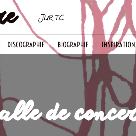
re
JURIC
DISCOGRAPHIE
BIOGRAPHIE
INSPIRATION
alle de conce