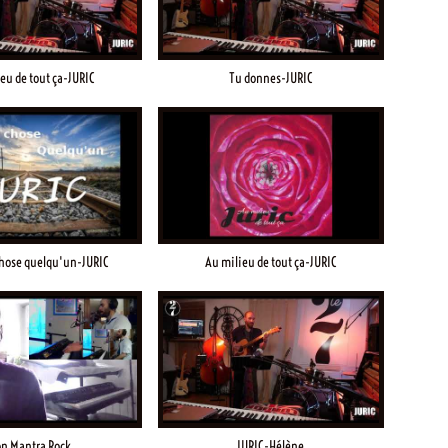
eu de tout ça-JURIC
Tu donnes-JURIC
hose quelqu'un-JURIC
Au milieu de tout ça-JURIC
n Mantra Rock
JURIC-Hélène