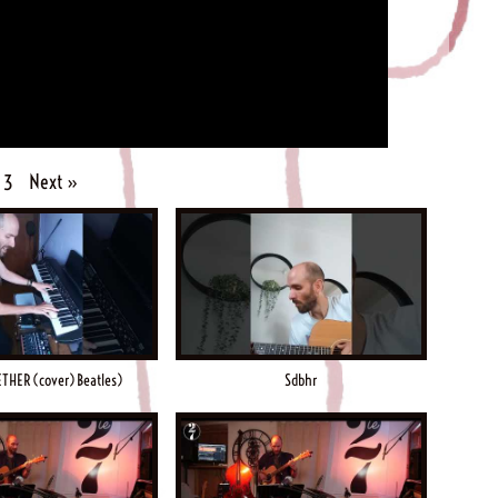
Next
»
3
THER (cover) Beatles)
Sdbhr