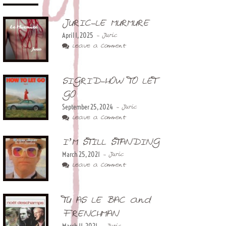
JURIC-LE MURMURE
April 1, 2025
- Juric
Leave a Comment
SIGRID-HOW TO LET
GO
September 25, 2024
- Juric
Leave a Comment
I’M STILL STANDING
March 25, 2021
- Juric
Leave a Comment
TU AS LE BAC and
FRENCHMAN