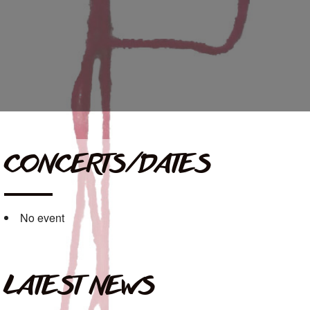
CONCERTS/DATES
No event
LATEST NEWS