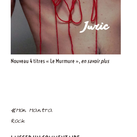
Nouveau 4 titres « Le Murmure »,
en savoir plus
Navigation
Mon Mantra
de
Rock
l’article