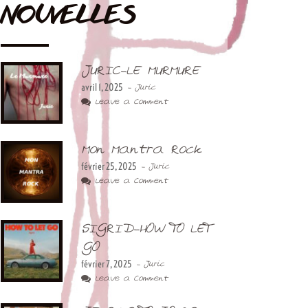
NOUVELLES
JURIC-LE MURMURE
avril 1, 2025
- Juric
Leave a Comment
Mon Mantra Rock
février 25, 2025
- Juric
Leave a Comment
SIGRID-HOW TO LET
GO
février 7, 2025
- Juric
Leave a Comment