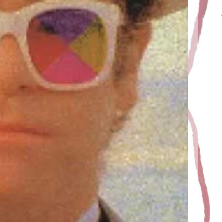
OUJOURS DEBOUT
t
Juric
25 mars 2021
e que malgré tout ce que nous traversons. Toutes les
rrances, toute notre solitude. Les jugements que j’ai
suis toujours debout !!! Je souhaite qu’aussi profond
que soit ta peine et qu’à l’endroit où tu […]
EAD MORE