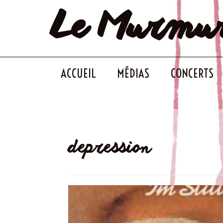
Le Murmu
Skip
to
content
ACCUEIL
MÉDIAS
CONCERTS
depression