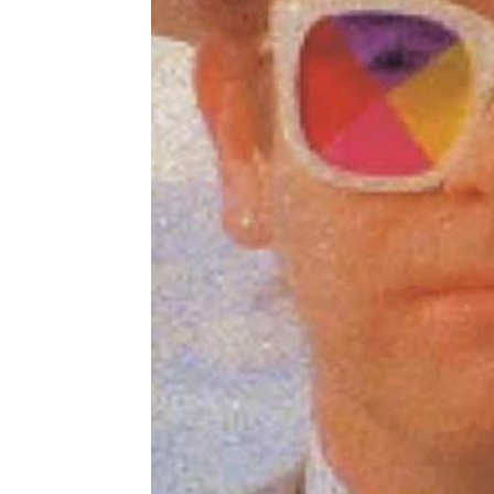
JE SUIS T
Leave a Commen
Tenons nous fier et droit… Parc
angoisses, toutes nos peurs, toutes nos e
pu poser sur moi ne m’ont pas achevé. Je 
R