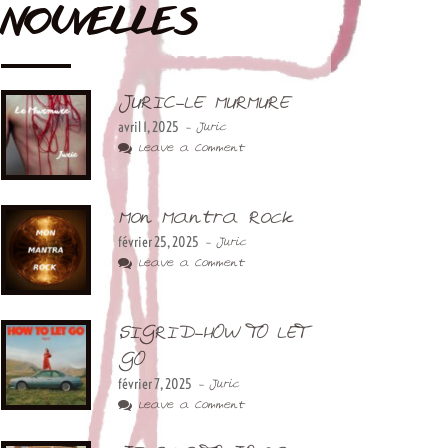
NOUVELLES
JURIC-LE MURMURE
avril 1, 2025
- Juric
Leave a Comment
Mon Mantra Rock
février 25, 2025
- Juric
Leave a Comment
SIGRID-HOW TO LET
GO
février 7, 2025
- Juric
Leave a Comment