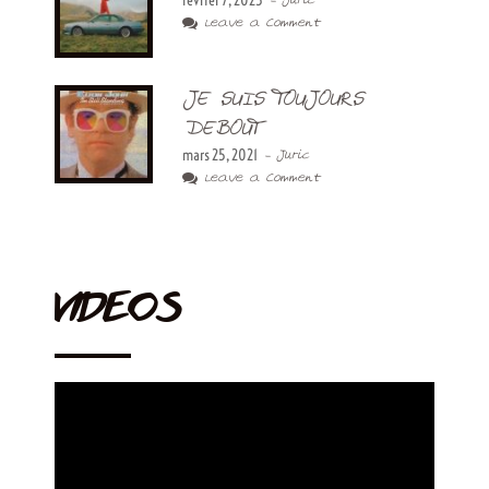
- Juric
Leave a Comment
JE SUIS TOUJOURS
DEBOUT
mars 25, 2021
- Juric
Leave a Comment
VIDEOS