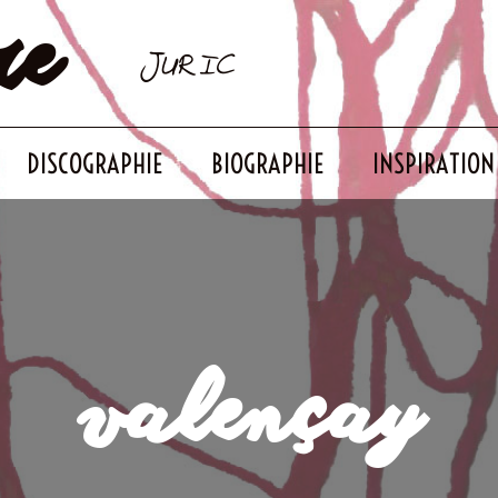
re
JURIC
DISCOGRAPHIE
BIOGRAPHIE
INSPIRATION
valençay