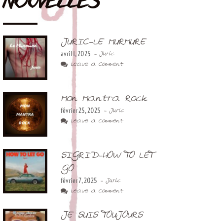
NOUVELLES
JURIC-LE MURMURE
avril 1, 2025
- Juric
Leave a Comment
Mon Mantra Rock
février 25, 2025
- Juric
Leave a Comment
SIGRID-HOW TO LET
GO
février 7, 2025
- Juric
Leave a Comment
JE SUIS TOUJOURS