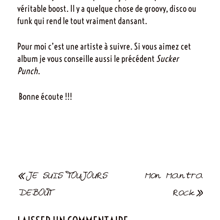
véritable boost. Il y a quelque chose de groovy, disco ou
funk qui rend le tout vraiment dansant.
Pour moi c’est une artiste à suivre. Si vous aimez cet
album je vous conseille aussi le précédent
Sucker
Punch
.
Bonne écoute !!!
Navigation
JE SUIS TOUJOURS
Mon Mantra
de
DEBOUT
Rock
l’article