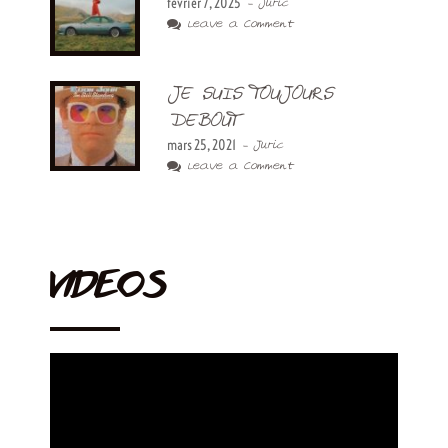
février 7, 2025
- Juric
Leave a Comment
JE SUIS TOUJOURS
DEBOUT
mars 25, 2021
- Juric
Leave a Comment
VIDEOS