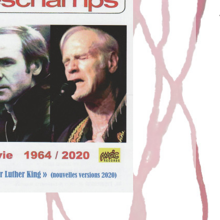
AC ET FRENCHMAN
t
Juric
11 mars 2021
ration avec Noël Deschamps, paru chez MAGICRECORDS
enchman Juric : « Tu as le Bac » & « Frenchman » sont
mpilation de Noël Deschamps. J’aime la composition.
Partir de rien et créer petit à petit de nouvelles […]
EAD MORE