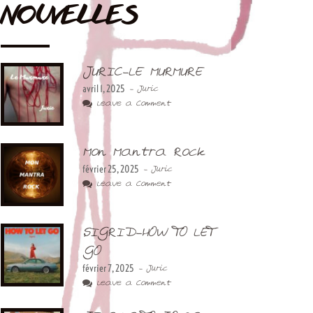
NOUVELLES
JURIC-LE MURMURE
avril 1, 2025
- Juric
Leave a Comment
Mon Mantra Rock
février 25, 2025
- Juric
Leave a Comment
SIGRID-HOW TO LET
GO
février 7, 2025
- Juric
Leave a Comment