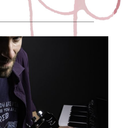
ION PHOTO
t
Juric
12 mars 2020
nouvel album. Photos réalisés par Christophe Arrouy,
merci pour ton regard.