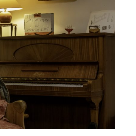
T LA LISETTE
Juric
7 février 2020
 découvrir les morceaux de mon nouvel album en cours
r partagé ce moment de musique et d’être venu aussi
nombreux. Merci la Lisette !!!
EAD MORE