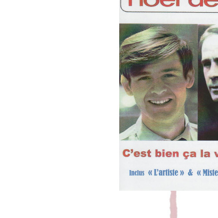
TU AS LE B
Leave a Commen
Nouveaux morceaux issus de la collabo
En écoute sur youtube : Tu as le bac & Fr
2 morceaux qui apparaissent dans la co
R