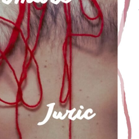
-LE MURMURE
nt
Juric
1 avril 2025
 titres « Le Murmure », en savoir plus
EAD MORE