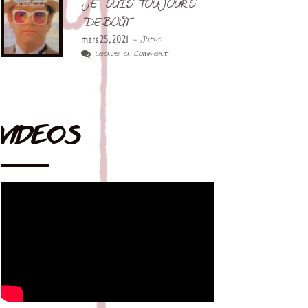
JE SUIS TOUJOURS
DEBOUT
mars 25, 2021
- Juric
Leave a Comment
VIDEOS