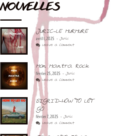
NOUVELLES
JURIC-LE MURMURE
avril 1, 2025
- Juric
Leave a Comment
Mon Mantra Rock
février 25, 2025
- Juric
Leave a Comment
SIGRID-HOW TO LET
GO
février 7, 2025
- Juric
Leave a Comment