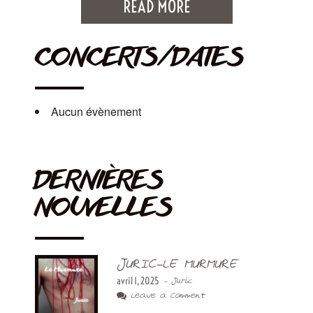
READ MORE
CONCERTS/DATES
Aucun évènement
DERNIÈRES
NOUVELLES
JURIC-LE MURMURE
avril 1, 2025
- Juric
Leave a Comment