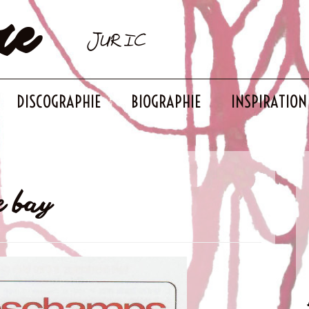
re
JURIC
DISCOGRAPHIE
BIOGRAPHIE
INSPIRATION
e bay