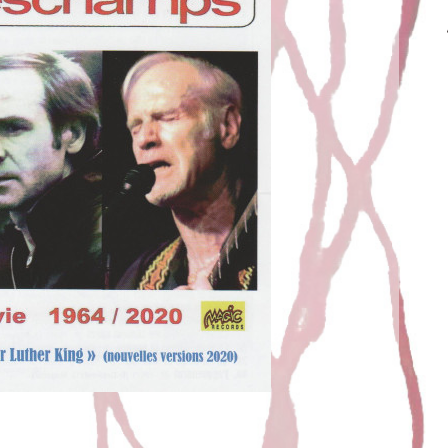
AC ET FRENCHMAN
t
Juric
11 mars 2021
ration avec Noël Deschamps, paru chez MAGICRECORDS
enchman Juric : « Tu as le Bac » & « Frenchman » sont
mpilation de Noël Deschamps. J’aime la composition.
Partir de rien et créer petit à petit de nouvelles […]
EAD MORE