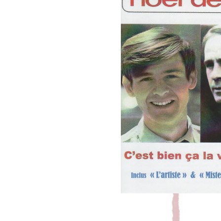
TU AS LE B
Leave a Commen
Nouveaux morceaux issus de la collabo
En écoute sur youtube : Tu as le bac & Fr
2 morceaux qui apparaissent dans la co
R