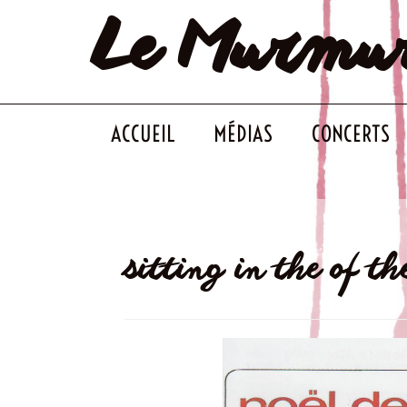
Le Murmu
Skip
to
content
ACCUEIL
MÉDIAS
CONCERTS
sitting in the of th