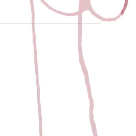
ION PHOTO
t
Juric
12 mars 2020
nouvel album. Photos réalisés par Christophe Arrouy,
merci pour ton regard.