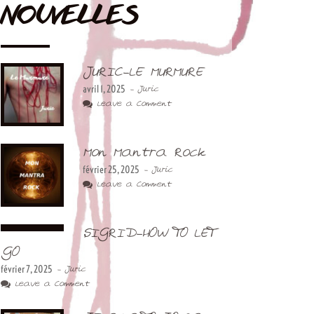
NOUVELLES
JURIC-LE MURMURE
avril 1, 2025
- Juric
Leave a Comment
Mon Mantra Rock
février 25, 2025
- Juric
Leave a Comment
SIGRID-HOW TO LET
GO
février 7, 2025
- Juric
Leave a Comment