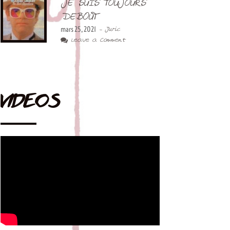
JE SUIS TOUJOURS
DEBOUT
mars 25, 2021
- Juric
Leave a Comment
VIDEOS