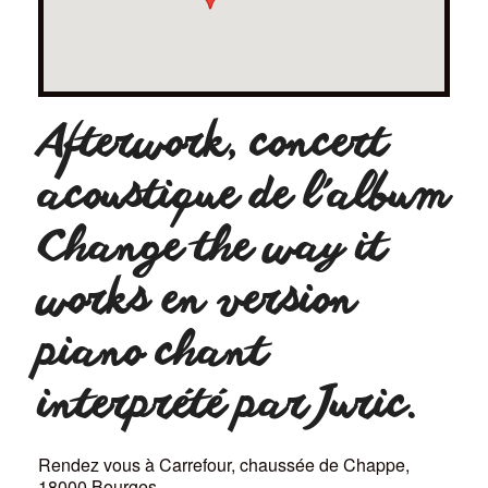
Afterwork, concert
acoustique de l’album
Change the way it
works en version
piano chant
interprété par Juric.
Rendez vous à Carrefour, chaussée de Chappe,
18000 Bourges.