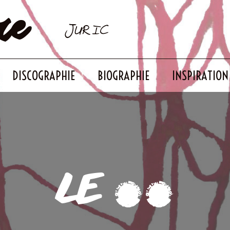
re
JURIC
DISCOGRAPHIE
BIOGRAPHIE
INSPIRATION
LE 27