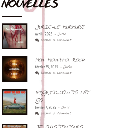
NOUVELLES
JURIC-LE MURMURE
avril 1, 2025
- Juric
Leave a Comment
Mon Mantra Rock
février 25, 2025
- Juric
Leave a Comment
SIGRID-HOW TO LET
GO
février 7, 2025
- Juric
Leave a Comment
JE SUIS TOUJOURS