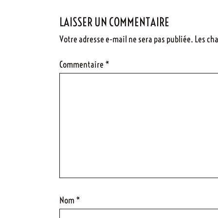
de
LAISSER UN COMMENTAIRE
l’article
Votre adresse e-mail ne sera pas publiée.
Les ch
Commentaire
*
Nom
*