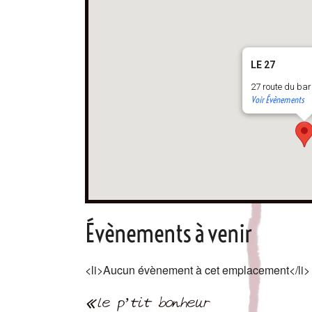
LE 27
27 route du ba
Voir Évènements
Évènements à venir
<li>Aucun évènement à cet emplacement</li>
Navigation
le p’tit bonheur