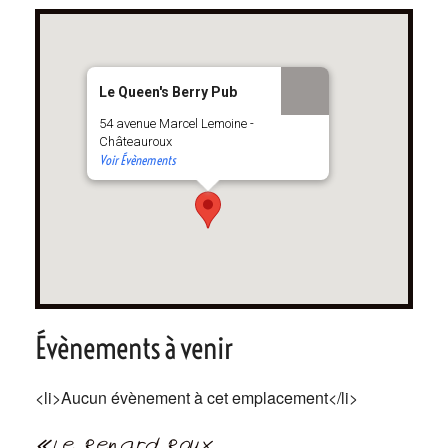
Le Queen's Berry Pub
54 avenue Marcel Lemoine -
Châteauroux
Voir Évènements
Évènements à venir
<li>Aucun évènement à cet emplacement</li>
Navigation
Le Renard Roux