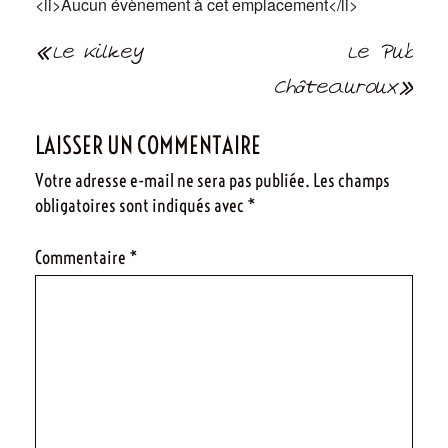
<li>Aucun évènement à cet emplacement</li>
Navigation
Le Kilkey
Le Pub
de
Châteauroux
l’article
LAISSER UN COMMENTAIRE
Votre adresse e-mail ne sera pas publiée.
Les champs
obligatoires sont indiqués avec
*
Commentaire
*