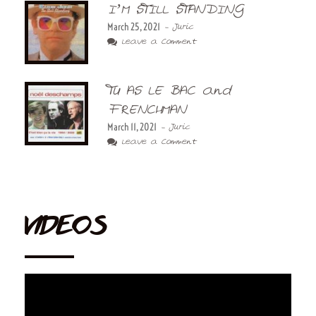
I’M STILL STANDING
March 25, 2021
- Juric
Leave a Comment
TU AS LE BAC and
FRENCHMAN
March 11, 2021
- Juric
Leave a Comment
VIDEOS